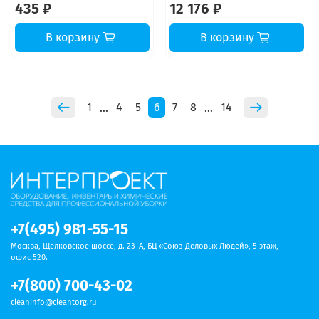
435 ₽
12 176 ₽
В корзину
В корзину
1
4
5
6
7
8
14
…
…
+7(495) 981-55-15
Москва, Щелковское шоссе, д. 23-А, БЦ «Союз Деловых Людей», 5 этаж,
офис 520.
+7(800) 700-43-02
cleaninfo@cleantorg.ru