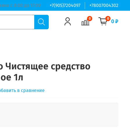
авка с 8:00 до 17:00
+7(905)7204097
+78007004302
0
0
0 ₽
do Чистящее средство
ое 1л
обавить в сравнение