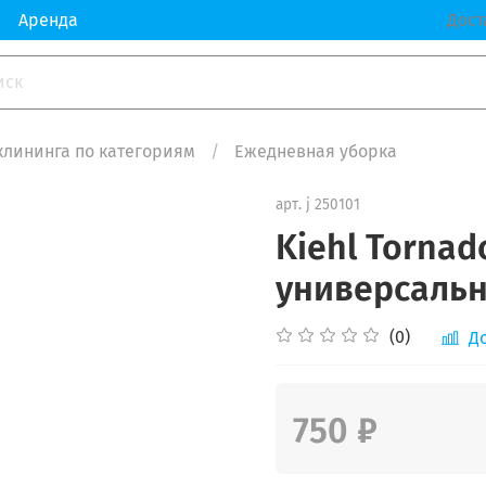
Аренда
Дост
клининга по категориям
Ежедневная уборка
арт.
j 250101
Kiehl Torna
универсальн
(0)
Д
750 ₽