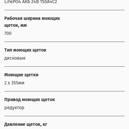
LiFePO4 АКБ 24В 150АчС2
Рабочая ширина моющих
щеток, мм
700
Тип моющих щеток
дисковые
Моющие щетки
2 х 355мм
Привод моющих щеток
редуктор
Давление щеток, кг