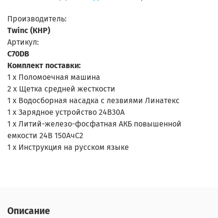
Производитель:
Twinc (КНР)
Артикул:
С70DB
Комплект поставки:
1 х Поломоечная машина
2 х Щетка средней жесткости
1 х Водосборная насадка с лезвиями Линатекс
1 х Зарядное устройство 24В30А
1 х Литий-железо-фосфатная АКБ повышенной
емкости 24В 150АчС2
1 х Инструкция на русском языке
Описание